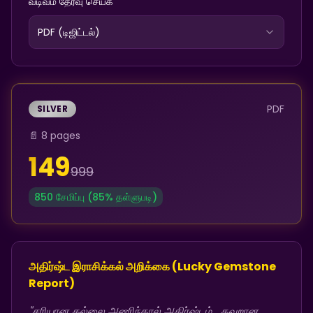
வடிவம் தேர்வு செய்க
PDF (டிஜிட்டல்)
PDF
SILVER
📄
8 pages
149
999
850
சேமிப்பு (
85
% தள்ளுபடி)
அதிர்ஷ்ட இராசிக்கல் அறிக்கை (Lucky Gemstone
Report)
"சரியான கல்லை அணிந்தால் அதிர்ஷ்டம்... தவறான